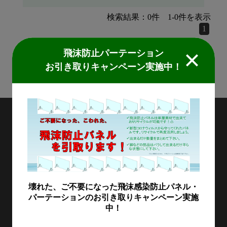
検索結果：
0
件
1
-
0
件を表示
1
飛沫防止パーテーション
検索結果：
0
件
1
-
0
件を表示
お引き取りキャンペーン実施中！
1
MIDORIKAWA
〒111-0043 東京都台東区駒形1-4-18
製品情報
加工施工紹介
MKブランド製品
新商品紹介
壊れた、ご不要になった飛沫感染防止パネル・
会社情報
パーテーションのお引き取りキャンペーン実施
グループの総合力
乗り物
中！
採用情報