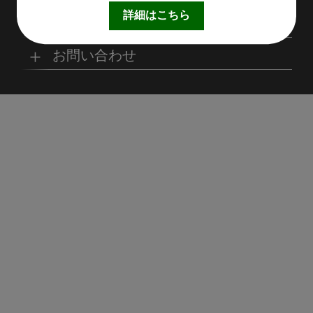
取扱製品情報
リサイクル材料
会社概要
経営理念
詳細はこちら
サステナビリティ
工場
病院
マイナビ採用ページ
お問い合わせ
SDSダウンロード
沿革
事業所一覧
リサイクルへの取り組
SDGsへの取り組み
み
環境
商業施設
よくあるご質問
お取引の流れ
緑川グループ概要
プライバシーポリシー
循環型社会の実現に向
環境方針
けて
住宅/オフィス
アミューズメント
お問い合わせ
リアライト®サンプル
CP
農水産業
飛沫防止パネル引取り
CP