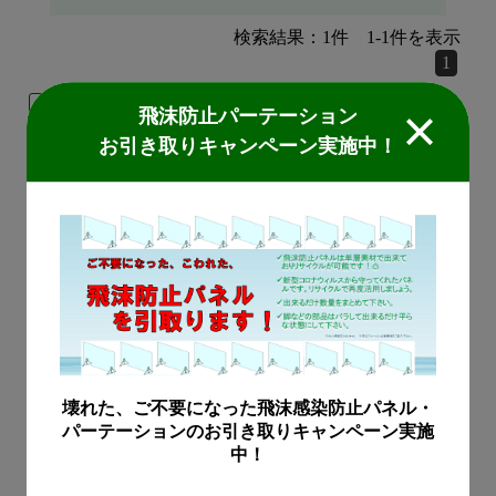
検索結果：
1
件
1
-
1
件を表示
1
建材
飛沫防止パーテーション
お引き取りキャンペーン実施中！
ヒシメタルEX-DR
※この製品は廃番となりま
した。代替品をご提案さ
せていただきます。
この製品についてお問合
壊れた、ご不要になった飛沫感染防止パネル・
せ
パーテーションのお引き取りキャンペーン実施
中！
検索結果：
1
件
1
-
1
件を表示