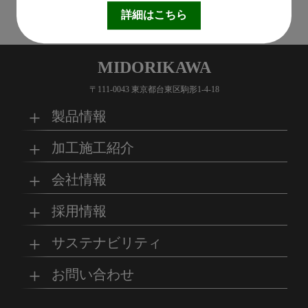
1
詳細はこちら
MIDORIKAWA
〒111-0043 東京都台東区駒形1-4-18
製品情報
加工施工紹介
MKブランド製品
新商品紹介
会社情報
グループの総合力
乗り物
採用情報
取扱製品情報
リサイクル材料
会社概要
経営理念
サステナビリティ
工場
病院
マイナビ採用ページ
お問い合わせ
SDSダウンロード
沿革
事業所一覧
リサイクルへの取り組
SDGsへの取り組み
み