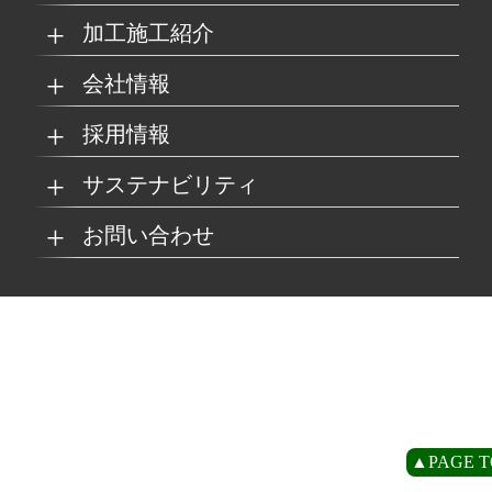
加工施工紹介
MKブランド製品
新商品紹介
会社情報
グループの総合力
乗り物
採用情報
取扱製品情報
リサイクル材料
会社概要
経営理念
サステナビリティ
工場
病院
マイナビ採用ページ
お問い合わせ
SDSダウンロード
沿革
事業所一覧
リサイクルへの取り組
SDGsへの取り組み
み
環境
商業施設
よくあるご質問
お取引の流れ
緑川グループ概要
プライバシーポリシー
循環型社会の実現に向
環境方針
けて
住宅/オフィス
アミューズメント
お問い合わせ
リアライト®サンプル
CP
▲PAGE T
農水産業