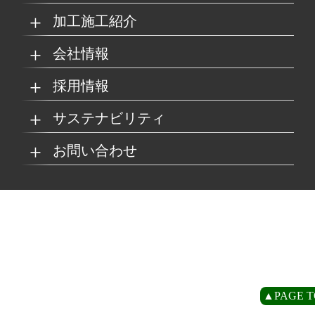
加工施工紹介
MKブランド製品
新商品紹介
会社情報
グループの総合力
乗り物
採用情報
取扱製品情報
リサイクル材料
会社概要
経営理念
サステナビリティ
工場
病院
マイナビ採用ページ
お問い合わせ
SDSダウンロード
沿革
事業所一覧
リサイクルへの取り組
SDGsへの取り組み
み
環境
商業施設
よくあるご質問
お取引の流れ
緑川グループ概要
プライバシーポリシー
循環型社会の実現に向
環境方針
けて
住宅/オフィス
アミューズメント
お問い合わせ
リアライト®サンプル
CP
▲PAGE T
農水産業