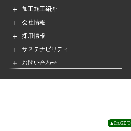
加工施工紹介
MKブランド製品
新商品紹介
会社情報
グループの総合力
乗り物
採用情報
取扱製品情報
リサイクル材料
会社概要
経営理念
サステナビリティ
工場
病院
マイナビ採用ページ
お問い合わせ
SDSダウンロード
沿革
事業所一覧
リサイクルへの取り組
SDGsへの取り組み
み
環境
商業施設
よくあるご質問
お取引の流れ
緑川グループ概要
プライバシーポリシー
循環型社会の実現に向
環境方針
けて
住宅/オフィス
アミューズメント
お問い合わせ
リアライト®サンプル
CP
▲PAGE T
農水産業