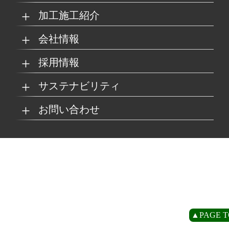
加工施工紹介
MKブランド製品
新商品紹介
会社情報
グループの総合力
乗り物
採用情報
取扱製品情報
リサイクル材料
会社概要
経営理念
サステナビリティ
工場
病院
マイナビ採用ページ
お問い合わせ
SDSダウンロード
沿革
事業所一覧
リサイクルへの取り組
SDGsへの取り組み
み
環境
商業施設
よくあるご質問
お取引の流れ
緑川グループ概要
プライバシーポリシー
循環型社会の実現に向
環境方針
けて
住宅/オフィス
アミューズメント
お問い合わせ
リアライト®サンプル
CP
▲PAGE T
農水産業