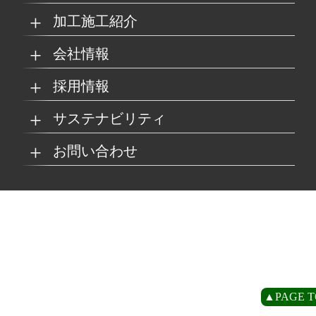
加工施工紹介
MKブランド製品
新商品紹介
会社情報
グループの総合力
乗り物
採用情報
取扱製品情報
リサイクル材料
会社概要
経営理念
サステナビリティ
工場
病院
マイナビ採用ページ
お問い合わせ
SDSダウンロード
沿革
事業所一覧
リサイクルへの取り組
SDGsへの取り組み
み
環境
商業施設
よくあるご質問
お取引の流れ
緑川グループ概要
プライバシーポリシー
循環型社会の実現に向
環境方針
けて
住宅/オフィス
アミューズメント
お問い合わせ
リアライト®サンプル
CP
▲PAGE T
農水産業