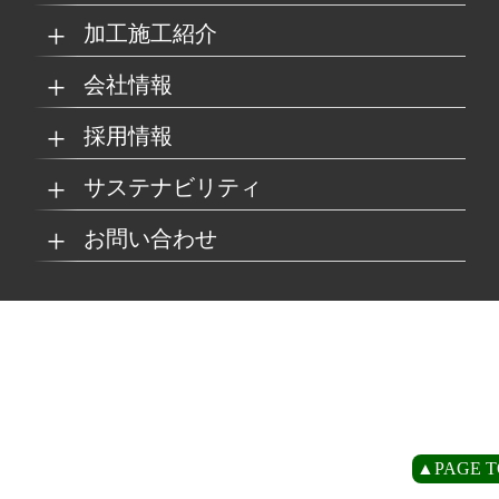
加工施工紹介
MKブランド製品
新商品紹介
会社情報
グループの総合力
乗り物
採用情報
取扱製品情報
リサイクル材料
会社概要
経営理念
サステナビリティ
工場
病院
マイナビ採用ページ
お問い合わせ
SDSダウンロード
沿革
事業所一覧
リサイクルへの取り組
SDGsへの取り組み
み
環境
商業施設
よくあるご質問
お取引の流れ
緑川グループ概要
プライバシーポリシー
循環型社会の実現に向
環境方針
けて
住宅/オフィス
アミューズメント
お問い合わせ
リアライト®サンプル
CP
▲PAGE T
農水産業