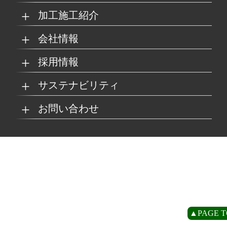
加工施工紹介
MKブランド製品
新商品紹介
会社情報
グループの総合力
乗り物
採用情報
取扱製品情報
リサイクル材料
会社概要
経営理念
サステナビリティ
工場
病院
マイナビ採用ページ
お問い合わせ
SDSダウンロード
沿革
事業所一覧
リサイクルへの取り組
SDGsへの取り組み
み
環境
商業施設
よくあるご質問
お取引の流れ
緑川グループ概要
プライバシーポリシー
循環型社会の実現に向
環境方針
けて
住宅/オフィス
アミューズメント
お問い合わせ
リアライト®サンプル
CP
▲PAGE T
農水産業