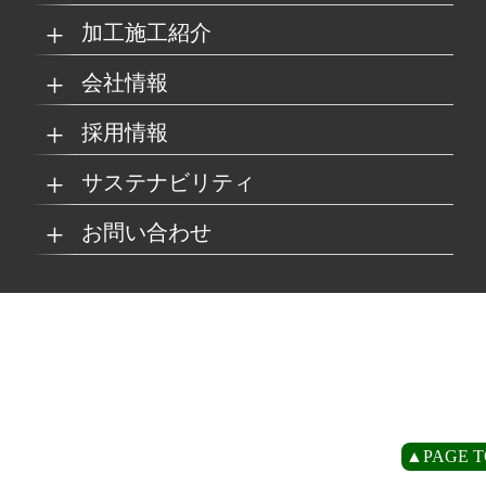
加工施工紹介
MKブランド製品
新商品紹介
会社情報
グループの総合力
乗り物
採用情報
取扱製品情報
リサイクル材料
会社概要
経営理念
サステナビリティ
工場
病院
マイナビ採用ページ
お問い合わせ
SDSダウンロード
沿革
事業所一覧
リサイクルへの取り組
SDGsへの取り組み
み
環境
商業施設
よくあるご質問
お取引の流れ
緑川グループ概要
プライバシーポリシー
循環型社会の実現に向
環境方針
けて
住宅/オフィス
アミューズメント
お問い合わせ
リアライト®サンプル
CP
▲PAGE T
農水産業