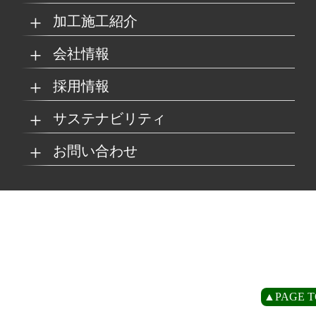
加工施工紹介
MKブランド製品
新商品紹介
会社情報
グループの総合力
乗り物
採用情報
取扱製品情報
リサイクル材料
会社概要
経営理念
サステナビリティ
工場
病院
マイナビ採用ページ
お問い合わせ
SDSダウンロード
沿革
事業所一覧
リサイクルへの取り組
SDGsへの取り組み
み
環境
商業施設
よくあるご質問
お取引の流れ
緑川グループ概要
プライバシーポリシー
循環型社会の実現に向
環境方針
けて
住宅/オフィス
アミューズメント
お問い合わせ
リアライト®サンプル
CP
▲PAGE T
農水産業