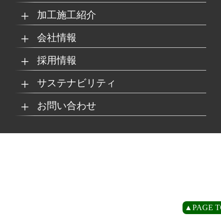
加工施工紹介
MKブランド製品
新商品紹介
会社情報
グループの総合力
乗り物
採用情報
取扱製品情報
リサイクル材料
会社概要
経営理念
サステナビリティ
工場
病院
マイナビ採用ページ
お問い合わせ
SDSダウンロード
沿革
事業所一覧
リサイクルへの取り組
SDGsへの取り組み
み
環境
商業施設
よくあるご質問
お取引の流れ
緑川グループ概要
プライバシーポリシー
循環型社会の実現に向
環境方針
けて
住宅/オフィス
アミューズメント
お問い合わせ
リアライト®サンプル
CP
▲PAGE T
農水産業