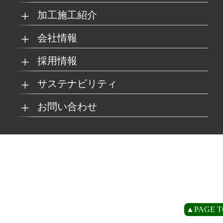
加工施工紹介
MKブランド製品
新商品紹介
会社情報
グループの総合力
乗り物
採用情報
取扱製品情報
リサイクル材料
会社概要
経営理念
サステナビリティ
工場
病院
マイナビ採用ページ
お問い合わせ
SDSダウンロード
沿革
事業所一覧
リサイクルへの取り組
SDGsへの取り組み
み
環境
商業施設
よくあるご質問
お取引の流れ
緑川グループ概要
プライバシーポリシー
循環型社会の実現に向
環境方針
けて
住宅/オフィス
アミューズメント
お問い合わせ
リアライト®サンプル
CP
▲PAGE T
農水産業