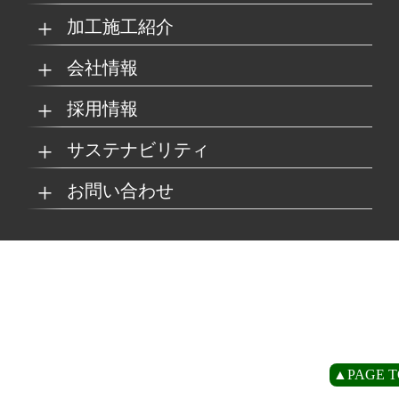
加工施工紹介
MKブランド製品
新商品紹介
会社情報
グループの総合力
乗り物
採用情報
取扱製品情報
リサイクル材料
会社概要
経営理念
サステナビリティ
工場
病院
マイナビ採用ページ
お問い合わせ
SDSダウンロード
沿革
事業所一覧
リサイクルへの取り組
SDGsへの取り組み
み
環境
商業施設
よくあるご質問
お取引の流れ
緑川グループ概要
プライバシーポリシー
循環型社会の実現に向
環境方針
けて
住宅/オフィス
アミューズメント
お問い合わせ
リアライト®サンプル
CP
▲PAGE T
農水産業