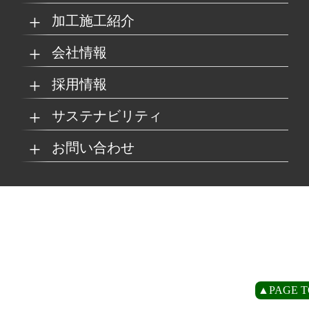
加工施工紹介
MKブランド製品
新商品紹介
会社情報
グループの総合力
乗り物
採用情報
取扱製品情報
リサイクル材料
会社概要
経営理念
サステナビリティ
工場
病院
マイナビ採用ページ
お問い合わせ
SDSダウンロード
沿革
事業所一覧
リサイクルへの取り組
SDGsへの取り組み
み
環境
商業施設
よくあるご質問
お取引の流れ
緑川グループ概要
プライバシーポリシー
循環型社会の実現に向
環境方針
けて
住宅/オフィス
アミューズメント
お問い合わせ
リアライト®サンプル
CP
▲PAGE T
農水産業