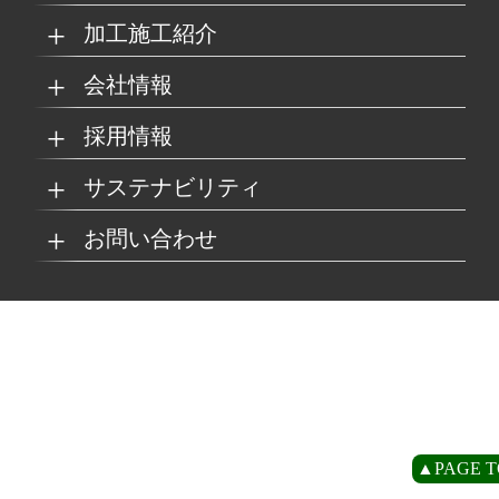
加工施工紹介
MKブランド製品
新商品紹介
会社情報
グループの総合力
乗り物
採用情報
取扱製品情報
リサイクル材料
会社概要
経営理念
サステナビリティ
工場
病院
マイナビ採用ページ
お問い合わせ
SDSダウンロード
沿革
事業所一覧
リサイクルへの取り組
SDGsへの取り組み
み
環境
商業施設
よくあるご質問
お取引の流れ
緑川グループ概要
プライバシーポリシー
循環型社会の実現に向
環境方針
けて
住宅/オフィス
アミューズメント
お問い合わせ
リアライト®サンプル
CP
▲PAGE T
農水産業